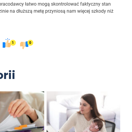
e pracodawcy łatwo mogą skontrolować faktyczny stan
inie na dłuższą metę przyniosą nam więcej szkody niż
1
0
rii