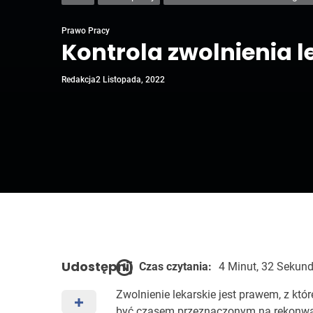
Prawo Pracy
Kontrola zwolnienia l
Redakcja
2 Listopada, 2022
Udostępnij
Czas czytania:
4 Minut, 32 Sekun
Zwolnienie lekarskie jest prawem, z kt
być czasem przeznaczonym na rekonwale