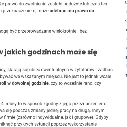
s
że prawo do zwolnienia zostało nadużyte lub czas ten
go przeznaczeniem, może
odebrać mu prawo do
l
k
m
mogą być przeprowadzane wielokrotnie i bez
l
s
w jakich godzinach może się
g
l
cy, starają się ubiec ewentualnych wizytatorów i zadbać
m
ebywać we wskazanym miejscu. Nie jest to jednak wcale
roli w dowolnej godzinie
, czy to wcześnie rano, czy
 L4, robiły to w sposób zgodny z jego przeznaczeniem.
wa się podczas zmiany jednej pracy na drugą. Innym
 firmie (zarówno indywidualne, jak i grupowe). Gdyby
iknąć przykrych sytuacji poprzez wykorzystanie