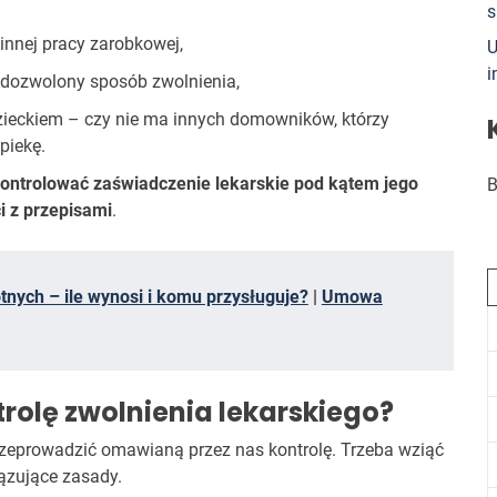
s
innej pracy zarobkowej,
U
i
edozwolony sposób zwolnienia,
zieckiem – czy nie ma innych domowników, którzy
piekę.
ontrolować zaświadczenie lekarskie pod kątem jego
B
i z przepisami
.
tnych – ile wynosi i komu przysługuje?
|
Umowa
rolę zwolnienia lekarskiego?
rzeprowadzić omawianą przez nas kontrolę. Trzeba wziąć
iązujące zasady.