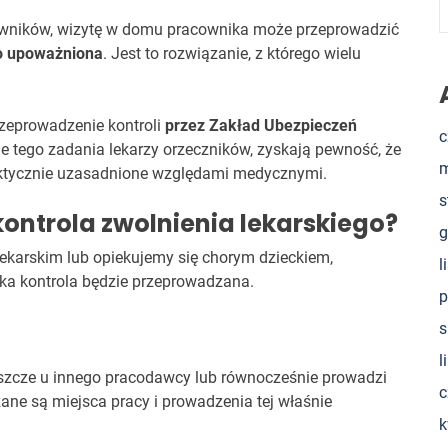
acowników, wizytę w domu pracownika może przeprowadzić
o
upoważniona
. Jest to rozwiązanie, z którego wielu
eprowadzenie kontroli
przez Zakład Ubezpieczeń
c
e tego zadania lekarzy orzeczników, zyskają pewność, że
m
faktycznie uzasadnione względami medycznymi.
s
kontrola zwolnienia lekarskiego?
g
ekarskim lub opiekujemy się chorym dzieckiem,
l
ka kontrola będzie przeprowadzana.
p
s
l
eszcze u innego pracodawcy lub równocześnie prowadzi
c
ane są miejsca pracy i prowadzenia tej właśnie
k