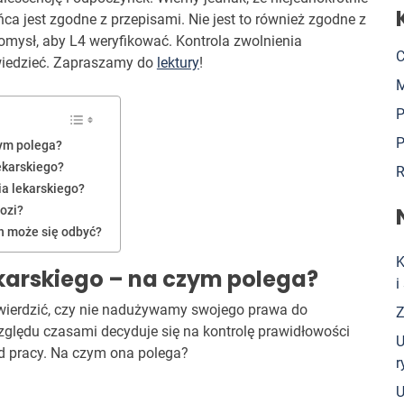
ońca jest zgodne z przepisami. Nie jest to również zgodne z
omysł, aby L4 weryfikować. Kontrola zwolnienia
C
j wiedzieć. Zapraszamy do
lektury
!
M
P
P
zym polega?
ekarskiego?
R
ia lekarskiego?
ozi?
h może się odbyć?
K
ekarskiego – na czym polega?
i
twierdzić, czy nie nadużywamy swojego prawa do
Z
ględu czasami decyduje się na kontrolę prawidłowości
U
od pracy. Na czym ona polega?
r
U