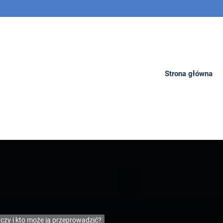
a
Strona główna
 czy i kto może ją przeprowadzić?