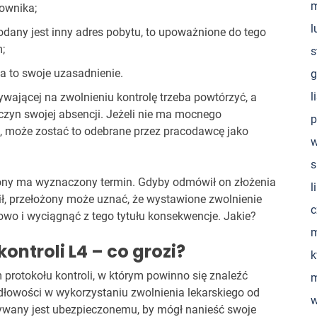
m
ownika;
l
dany jest inny adres pobytu, to upoważnione do tego
;
s
 ma to swoje uzasadnienie.
g
l
ającej na zwolnieniu kontrolę trzeba powtórzyć, a
czyn swojej absencji. Jeżeli nie ma mocnego
p
a), może zostać to odebrane przez pracodawcę jako
w
s
iony ma wyznaczony termin. Gdyby odmówił on złożenia
l
nił, przełożony może uznać, że wystawione zwolnienie
c
łowo i wyciągnąć z tego tytułu konsekwencje. Jakie?
m
ntroli L4 – co grozi?
k
protokołu kontroli, w którym powinno się znaleźć
m
dłowości w wykorzystaniu zwolnienia lekarskiego od
w
ywany jest ubezpieczonemu, by mógł nanieść swoje