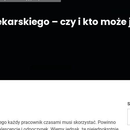
ekarskiego – czy i kto może
S
d
órego każdy pracownik czasami musi skorzystać. Powinno
scencję i odpoczynek. Wiemy jednak, że niejednokrotnie