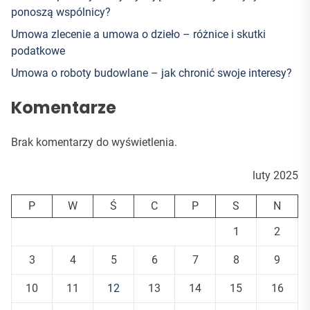
ponoszą wspólnicy?
Umowa zlecenie a umowa o dzieło – różnice i skutki
podatkowe
Umowa o roboty budowlane – jak chronić swoje interesy?
Komentarze
Brak komentarzy do wyświetlenia.
luty 2025
P
W
Ś
C
P
S
N
1
2
3
4
5
6
7
8
9
10
11
12
13
14
15
16