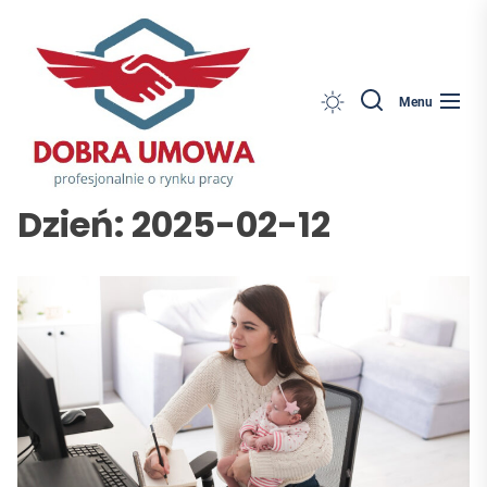
Dobra
Skip
Umowa
to
the
content
Search
Menu
Dzień:
2025-02-12