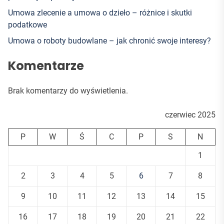
Umowa zlecenie a umowa o dzieło – różnice i skutki
podatkowe
Umowa o roboty budowlane – jak chronić swoje interesy?
Komentarze
Brak komentarzy do wyświetlenia.
czerwiec 2025
P
W
Ś
C
P
S
N
1
2
3
4
5
6
7
8
9
10
11
12
13
14
15
16
17
18
19
20
21
22