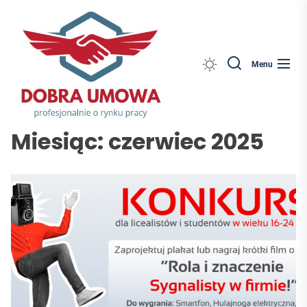
Dobra
Skip
Umowa
to
the
content
Search
Menu
Miesiąc:
czerwiec 2025