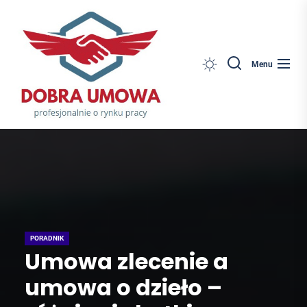
Dobra
Skip
Umowa
to
the
content
Search
Menu
PORADNIK
Umowa zlecenie a
umowa o dzieło –