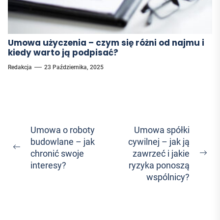
Umowa użyczenia – czym się różni od najmu i
kiedy warto ją podpisać?
Redakcja
23 Października, 2025
Nawigacja
Umowa o roboty
Umowa spółki
budowlane – jak
cywilnej – jak ją
wpisu
Previous
chronić swoje
zawrzeć i jakie
Ne
post:
interesy?
ryzyka ponoszą
pos
wspólnicy?