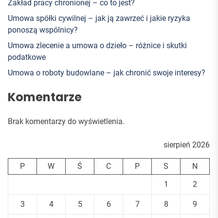
Zakład pracy chronionej – co to jest?
Umowa spółki cywilnej – jak ją zawrzeć i jakie ryzyka
ponoszą wspólnicy?
Umowa zlecenie a umowa o dzieło – różnice i skutki
podatkowe
Umowa o roboty budowlane – jak chronić swoje interesy?
Komentarze
Brak komentarzy do wyświetlenia.
sierpień 2026
P
W
Ś
C
P
S
N
1
2
3
4
5
6
7
8
9