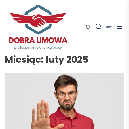
Dobra
Skip
Umowa
to
the
content
Search
Menu
Miesiąc:
luty 2025