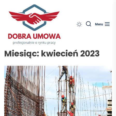
Dobra
Skip
Umowa
to
the
content
Search
Menu
Miesiąc:
kwiecień 2023