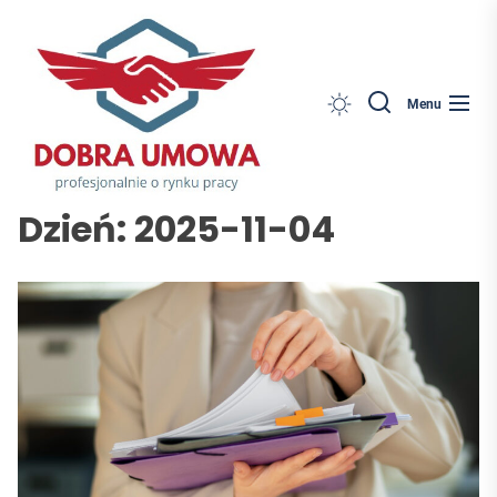
Dobra
Skip
Umowa
to
the
content
Search
Menu
Dzień:
2025-11-04