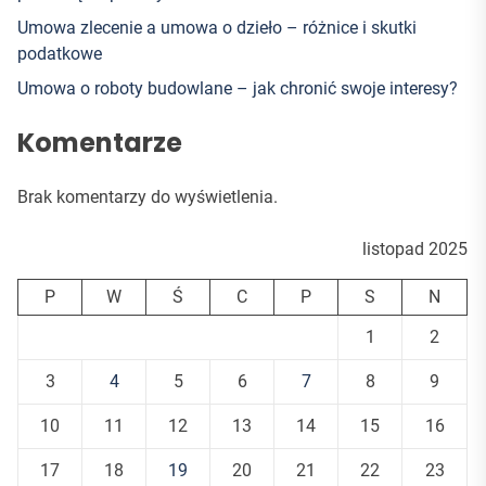
Umowa zlecenie a umowa o dzieło – różnice i skutki
podatkowe
Umowa o roboty budowlane – jak chronić swoje interesy?
Komentarze
Brak komentarzy do wyświetlenia.
listopad 2025
P
W
Ś
C
P
S
N
1
2
3
4
5
6
7
8
9
10
11
12
13
14
15
16
17
18
19
20
21
22
23