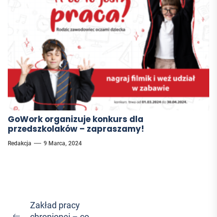
GoWork organizuje konkurs dla
przedszkolaków – zapraszamy!
Redakcja
9 Marca, 2024
Nawigacja
Zakład pracy
chronionej – co