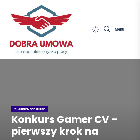
Dobra
Skip
Umowa
to
the
content
Search
Menu
MATERIAŁ PARTNERA
Konkurs Gamer CV –
pierwszy krok na