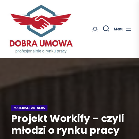
Dobra
Skip
Umowa
to
the
content
Search
Menu
MATERIAŁ PARTNERA
Projekt Workify – czyli
młodzi o rynku pracy