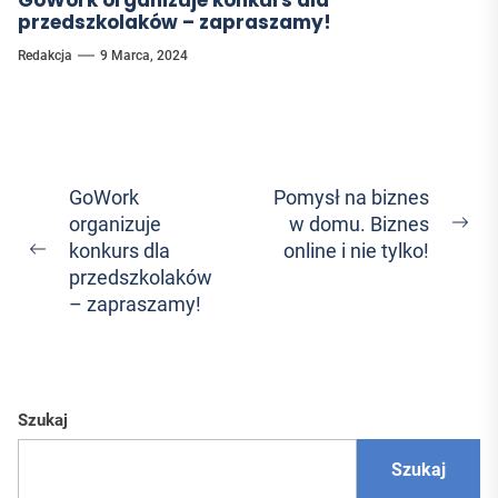
GoWork organizuje konkurs dla
przedszkolaków – zapraszamy!
Redakcja
9 Marca, 2024
Nawigacja
GoWork
Pomysł na biznes
organizuje
w domu. Biznes
wpisu
Ne
konkurs dla
online i nie tylko!
Previous
pos
przedszkolaków
post:
– zapraszamy!
Szukaj
Szukaj