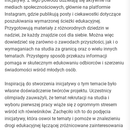
inicjatywy. Z tego powodu udzielają się aktywnie na
mediach społecznościowych, głównie na platformie
Instagram, gdzie publikują posty i ciekawostki dotyczące
poszukiwania wymarzonej ścieżki edukacyjnej.
Przygotowują materiały z różnorodnych dziedzin w
nadziei, że każdy znajdzie coś dla siebie. Można więc
dowiedzieć się zarówno o zawodach przyszłości, jak i o
wymaganiach na studia za granicą oraz o wielu innych
tematach. Przystępny sposób przekazu informacji
pomaga w skutecznym edukowaniu odbiorców i szerzeniu
świadomości wśród młodych osób.
Inspiracją do stworzenia inicjatywy o tym temacie było
własne doświadczenie twórców projektu. Uczestnicy
olimpiady zauważyli, że temat rekrutacji na studia i
wyboru pierwszej pracy wiąże się z ogromnym stresem
wśród ich rówieśników. Zachęciło ich to do podjęcia
inicjatywy, która oswoi te tematy i pomoże w znalezieniu
drogi edukacyjnej łączącej zróżnicowane zainteresowania