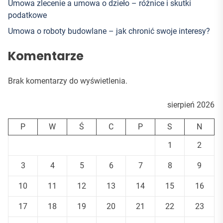
Umowa zlecenie a umowa o dzieło – różnice i skutki
podatkowe
Umowa o roboty budowlane – jak chronić swoje interesy?
Komentarze
Brak komentarzy do wyświetlenia.
sierpień 2026
P
W
Ś
C
P
S
N
1
2
3
4
5
6
7
8
9
10
11
12
13
14
15
16
17
18
19
20
21
22
23