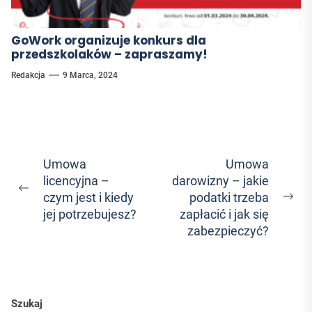
GoWork organizuje konkurs dla
przedszkolaków – zapraszamy!
Redakcja
9 Marca, 2024
Nawigacja
Umowa
Umowa
licencyjna –
darowizny – jakie
wpisu
Previous
czym jest i kiedy
podatki trzeba
Ne
post:
jej potrzebujesz?
zapłacić i jak się
pos
zabezpieczyć?
Szukaj