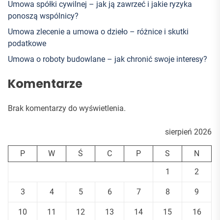
Umowa spółki cywilnej – jak ją zawrzeć i jakie ryzyka
ponoszą wspólnicy?
Umowa zlecenie a umowa o dzieło – różnice i skutki
podatkowe
Umowa o roboty budowlane – jak chronić swoje interesy?
Komentarze
Brak komentarzy do wyświetlenia.
sierpień 2026
P
W
Ś
C
P
S
N
1
2
3
4
5
6
7
8
9
10
11
12
13
14
15
16