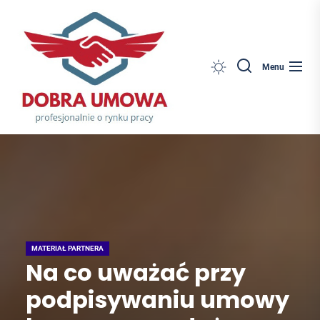
Dobra
Skip
Umowa
to
the
content
Search
Menu
MATERIAŁ PARTNERA
Na co uważać przy
podpisywaniu umowy