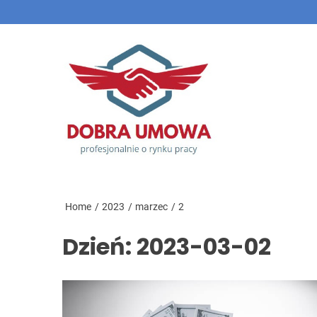
Skip
to
Dobra
the
Umow
content
Home
2023
marzec
2
Dzień:
2023-03-02