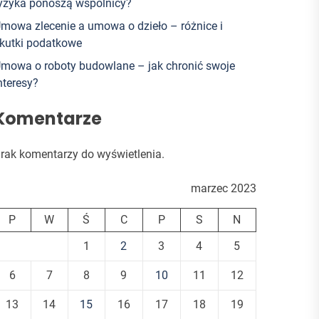
yzyka ponoszą wspólnicy?
mowa zlecenie a umowa o dzieło – różnice i
kutki podatkowe
mowa o roboty budowlane – jak chronić swoje
nteresy?
Komentarze
rak komentarzy do wyświetlenia.
marzec 2023
P
W
Ś
C
P
S
N
1
2
3
4
5
6
7
8
9
10
11
12
13
14
15
16
17
18
19