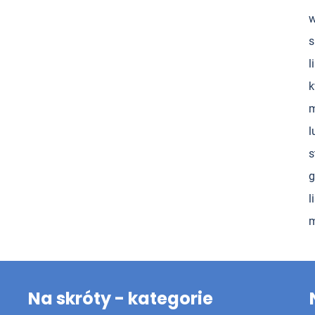
w
s
l
k
m
l
s
g
l
m
Na skróty - kategorie