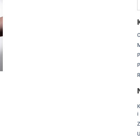
C
M
P
P
R
K
i
Z
U