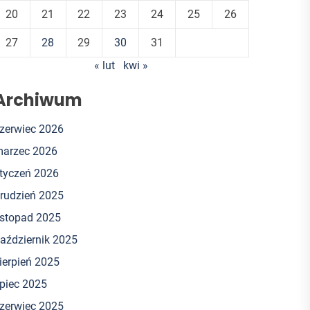
20
21
22
23
24
25
26
27
28
29
30
31
« lut
kwi »
Archiwum
zerwiec 2026
arzec 2026
tyczeń 2026
rudzień 2025
istopad 2025
aździernik 2025
ierpień 2025
ipiec 2025
zerwiec 2025