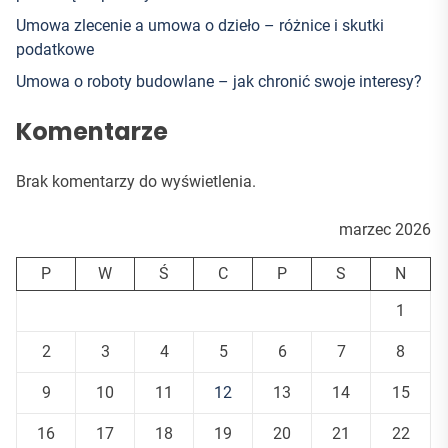
Umowa zlecenie a umowa o dzieło – różnice i skutki
podatkowe
Umowa o roboty budowlane – jak chronić swoje interesy?
Komentarze
Brak komentarzy do wyświetlenia.
marzec 2026
P
W
Ś
C
P
S
N
1
2
3
4
5
6
7
8
9
10
11
12
13
14
15
16
17
18
19
20
21
22