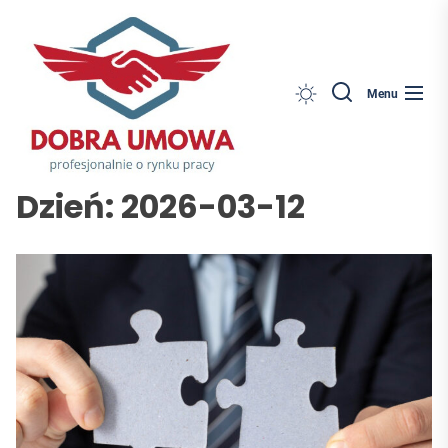
Dobra
Skip
Umowa
to
the
content
Search
Menu
Dzień:
2026-03-12