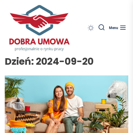
Dobra
Skip
Umowa
to
the
content
Search
Menu
Dzień:
2024-09-20